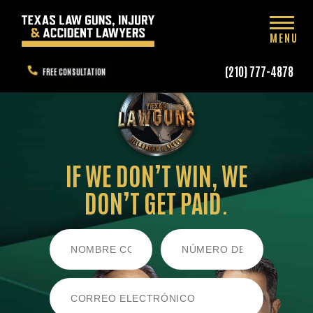
MENU
(210) 777-4878
FREE CONSULTATION
IF WE DON’T WIN,
WE
DON’T GET PAID.