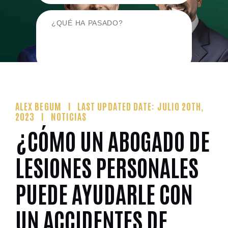
ALEX BEGUM
LAST UPDATED DATE: JULIO 20TH,
2023
NOTICIAS
¿CÓMO UN ABOGADO DE
LESIONES PERSONALES
PUEDE AYUDARLE CON
UN ACCIDENTES DE