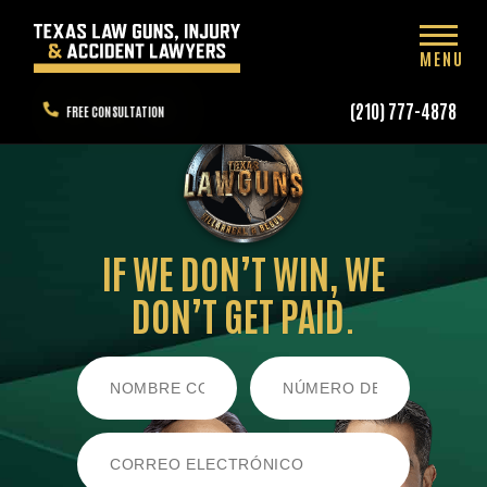
MENU
(210) 777-4878
FREE CONSULTATION
IF WE DON’T WIN,
WE
DON’T GET PAID.