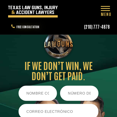
MENU
(210) 777-4878
FREE CONSULTATION
IF WE DON’T WIN,
WE
DON’T GET PAID.