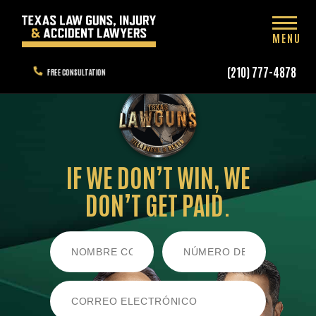
MENU
(210) 777-4878
FREE CONSULTATION
IF WE DON’T WIN,
WE
DON’T GET PAID.